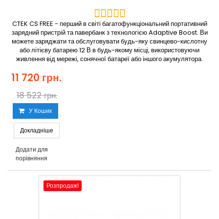
CTEK CS FREE - перший в світі багатофункціональний портативний
зарядний пристрій та павербанк з технологією Adaptive Boost. Ви
можете заряджати та обслуговувати будь-яку свинцево-кислотну
або літієву батарею 12 В в будь-якому місці, використовуючи
живлення від мережі, сонячної батареї або іншого акумулятора.
11 720 грн.
18 522 грн.
У Кошик
Докладніше
Додати для
порівняння
Розпродаж!