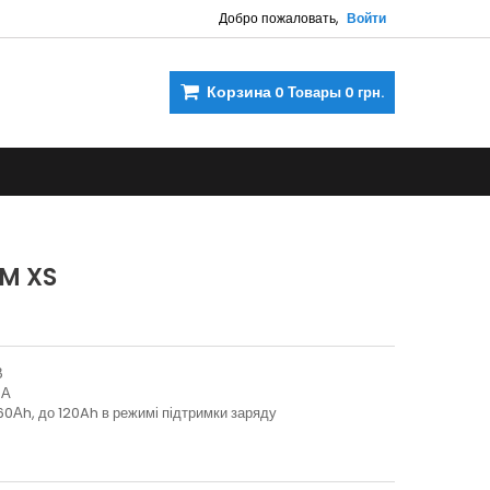
Добро пожаловать,
Войти
Корзина
0
Товары
0 грн.
UM XS
В
5А
0Аh, до 120Ah в режимі підтримки заряду