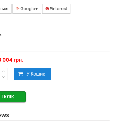
ться
Google+
Pinterest
а
8 004 грн.
У Кошик
1 КЛІК
IEWS