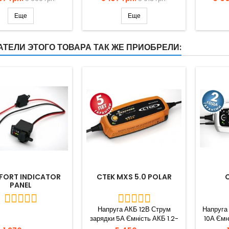
Еще
Еще
ТЕЛИ ЭТОГО ТОВАРА ТАК ЖЕ ПРИОБРЕЛИ:
ORT INDICATOR
CTEK MXS 5.0 POLAR
C
PANEL
Напруга АКБ 12В Струм
Напруга
зарядки 5А Ємність АКБ 1.2-
10А Ємн
110Аh, до 160Ah в режимі...
до 3