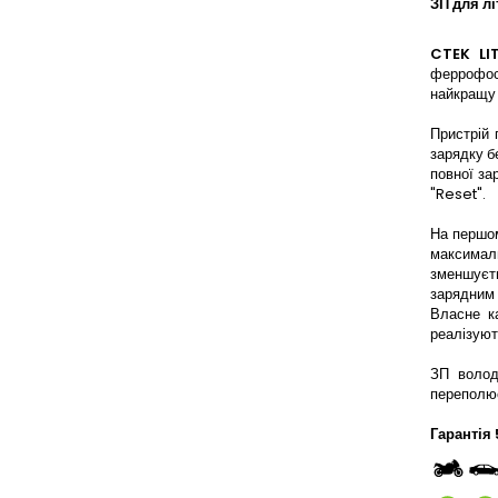
ЗП для л
CTEK LI
феррофосф
найкращу 
Пристрій 
зарядку б
повної за
"Reset".
На першом
максимал
зменшуєть
зарядним
Власне к
реалізуют
ЗП волод
переполюс
Гарантія 