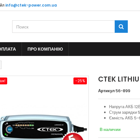
йл
info@ctek-power.com.ua
ОПЛАТА
ПРО КОМПАНІЮ
CTEK LITHI
-25%
аж!
Артикул
56-899
Напруга АКБ 12
Струм зарядки 
Ємність АКБ 5-6
В наличии