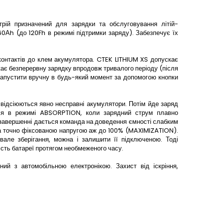
рій призначений для зарядки та обслуговування літій-
Аh (до 120Fh в режимі підтримки заряду). Забезпечує їх
контактів до клем акумулятора. CTEK LITHIUM XS допускає
кає безперервну зарядку впродовж тривалого періоду (після
запустити вручну в будь-який момент за допомогою кнопки
 відсіюються явно несправні акумулятори. Потім йде заряд
я в режимі ABSORPTION, коли зарядний струм плавно
у завершенні дається команда на доведення ємності слабким
а точно фіксованою напругою аж до 100% (MAXIMIZATION).
але зберігання, можна і залишити її підключеною. Тоді
ість батареї протягом необмеженого часу.
ий з автомобільною електронікою. Захист від іскріння,