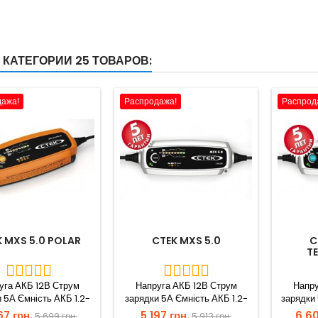
 КАТЕГОРИИ 25 ТОВАРОВ:
дажа!
Распродажа!
Распрод
 MXS 5.0 POLAR
CTEK MXS 5.0
C
T
уга АКБ 12В Струм
Напруга АКБ 12В Струм
Напру
 5А Ємність АКБ 1.2-
зарядки 5А Ємність АКБ 1.2-
зарядки 
 до 160Ah в режимі...
110Аh, до 160Ah в режимі...
110Аh, 
67 грн.
5 197 грн.
6 60
5 699 грн.
5 913 грн.