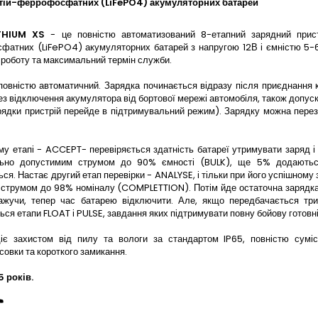
ітій-феррофосфатних (LiFePO4) акумуляторних батарей
THIUM XS
- це повністю автоматизований 8-етапний зарядний прист
атних (LiFePO4) акумуляторних батарей з напругою 12В і ємністю 5-60
роботу та максимальний термін служби.
повністю автоматичний. Зарядка починається відразу після приєднання 
ез відключення акумулятора від бортової мережі автомобіля, також допус
рядки пристрій перейде в підтримувальний режим). Зарядку можна пере
у етапі - ACCEPT- перевіряється здатність батареї утримувати заряд і
ьно допустимим струмом до 90% ємності (BULK), ще 5% додаютьс
ся. Настає другий етап перевірки - ANALYSE, і тільки при його успішном
 струмом до 98% номіналу (COMPLETTION). Потім йде остаточна зарядк
ажучи, тепер час батарею відключити. Але, якщо передбачається трив
ься етапи FLOAT і PULSE, завдання яких підтримувати повну бойову готовн
іє захистом від пилу та вологи за стандартом IP65, повністю сумісн
овки та короткого замикання.
5 років.