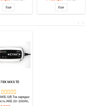
Еще
Еще
<
>
TEK MXS 10
 АКБ 12В Ток зарядки
ість АКБ 20-200Аh,
00Ah в режимі...